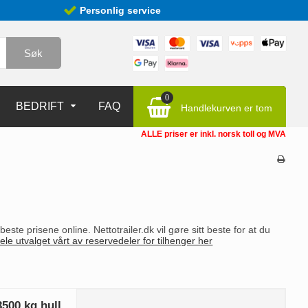
Personlig service
Søk
0
BEDRIFT
FAQ
Handlekurven er tom
ALLE priser er inkl. norsk toll og MVA
ste prisene online. Nettotrailer.dk vil gøre sitt beste for at du
ele utvalget vårt av reservedeler for tilhenger her
500 kg hull