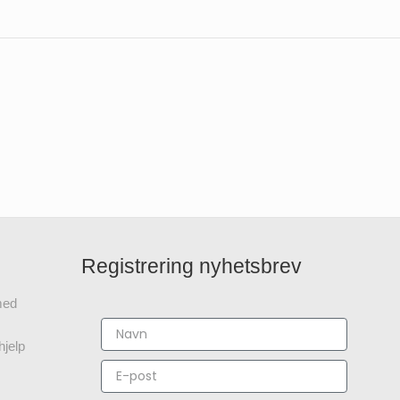
Registrering nyhetsbrev
 med
hjelp