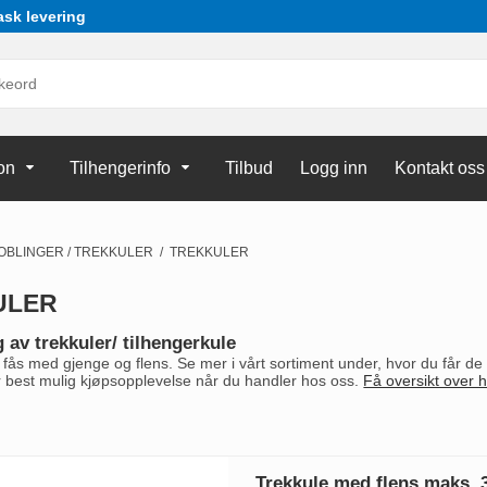
ask levering
on
Tilhengerinfo
Tilbud
Logg inn
Kontakt oss
OBLINGER / TREKKULER
/
TREKKULER
ULER
g av trekkuler/ tilhengerkule
 fås med gjenge og flens. Se mer i vårt sortiment under, hvor du får de be
 best mulig kjøpsopplevelse når du handler hos oss.
Få oversikt over h
Trekkule med flens maks. 3