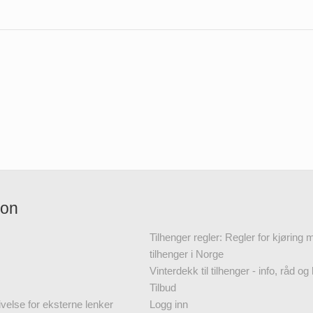
jon
Tilhenger regler: Regler for kjøring
tilhenger i Norge
Vinterdekk til tilhenger - info, råd og 
Tilbud
velse for eksterne lenker
Logg inn