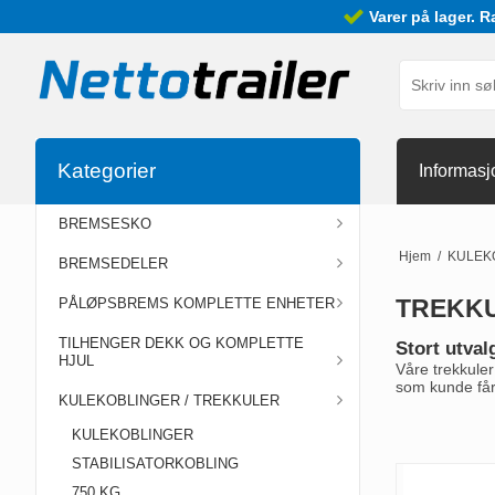
Varer på lager. R
Kategorier
Informasj
BREMSESKO
Hjem
/
KULEK
BREMSEDELER
TREKK
PÅLØPSBREMS KOMPLETTE ENHETER
TILHENGER DEKK OG KOMPLETTE
Stort utval
HJUL
Våre trekkuler
som kunde får
KULEKOBLINGER / TREKKULER
KULEKOBLINGER
STABILISATORKOBLING
750 KG