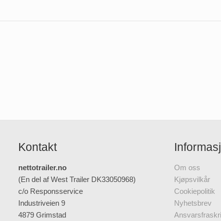
Kontakt
Informas
nettotrailer.no
Om oss
(En del af West Trailer DK33050968)
Kjøpsvilkår
c/o Responsservice
Cookiepolitik
Industriveien 9
Nyhetsbrev
4879 Grimstad
Ansvarsfraskri