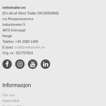
nettotrailer.no
(En del af West Trailer DK33050968)
c/o Responsservice
Industriveien 9
4879 Grimstad
Norge
Telefon: +45 2080 1499
E-post
:
mail@nettotrailer.no
Org. nr.: 921757824
Informasjon
Om oss
Kjøpsvilkår