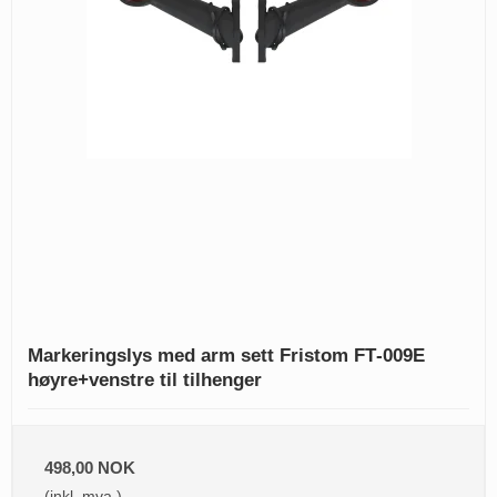
Markeringslys med arm sett Fristom FT‑009E
høyre+venstre til tilhenger
498,00 NOK
(inkl. mva.)