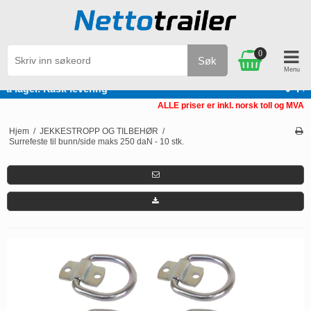
0
Søk
Personlig service
ALLE priser er inkl. norsk toll og MVA
Hjem
/
JEKKESTROPP OG TILBEHØR
/
Surrefeste til bunn/side maks 250 daN - 10 stk.