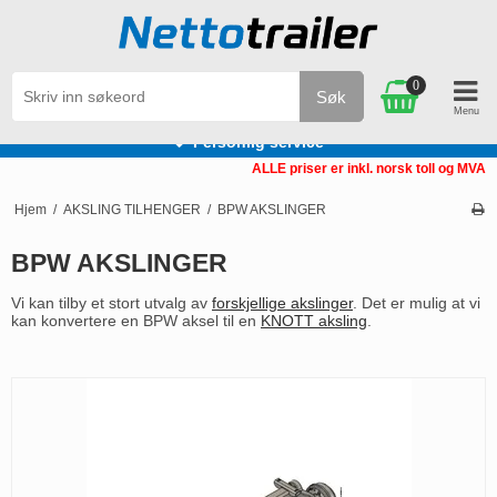
0
Søk
Personlig service
ALLE priser er inkl. norsk toll og MVA
Hjem
/
AKSLING TILHENGER
/
BPW AKSLINGER
BPW AKSLINGER
Vi kan tilby et stort utvalg av
forskjellige akslinger
. Det er mulig at vi
kan konvertere en BPW aksel til en
KNOTT aksling
.