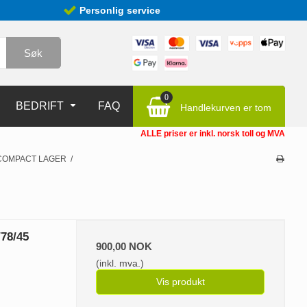
Personlig service
Søk
0
BEDRIFT
FAQ
Handlekurven er tom
ALLE priser er inkl. norsk toll og MVA
COMPACT LAGER
/
78/45
900,00 NOK
(inkl. mva.)
Vis produkt