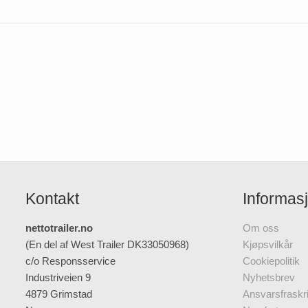
Kontakt
Informas
nettotrailer.no
Om oss
(En del af West Trailer DK33050968)
Kjøpsvilkår
c/o Responsservice
Cookiepolitik
Industriveien 9
Nyhetsbrev
4879 Grimstad
Ansvarsfraskri