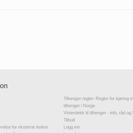
jon
Tilhenger regler: Regler for kjøring
tilhenger i Norge
Vinterdekk til tilhenger - info, råd og 
Tilbud
velse for eksterne lenker
Logg inn