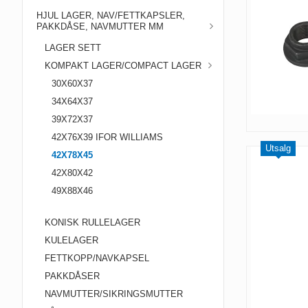
HJUL LAGER, NAV/FETTKAPSLER,
PAKKDÅSE, NAVMUTTER MM
LAGER SETT
KOMPAKT LAGER/COMPACT LAGER
30X60X37
34X64X37
39X72X37
42X76X39 IFOR WILLIAMS
Utsalg
42X78X45
42X80X42
49X88X46
KONISK RULLELAGER
KULELAGER
FETTKOPP/NAVKAPSEL
PAKKDÅSER
NAVMUTTER/SIKRINGSMUTTER