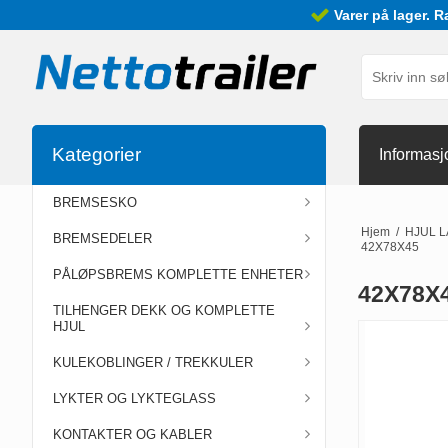
Varer på lager. R
Kategorier
Informasj
BREMSESKO
Hjem
/
HJUL 
BREMSEDELER
42X78X45
PÅLØPSBREMS KOMPLETTE ENHETER
42X78X
TILHENGER DEKK OG KOMPLETTE
HJUL
KULEKOBLINGER / TREKKULER
LYKTER OG LYKTEGLASS
KONTAKTER OG KABLER