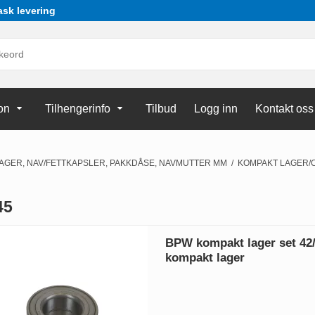
ask levering
on
Tilhengerinfo
Tilbud
Logg inn
Kontakt oss
LAGER, NAV/FETTKAPSLER, PAKKDÅSE, NAVMUTTER MM
/
KOMPAKT LAGER/
45
BPW kompakt lager set 42/
kompakt lager