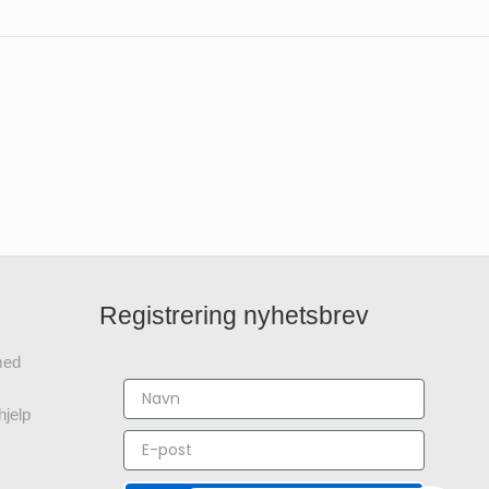
Registrering nyhetsbrev
 med
hjelp