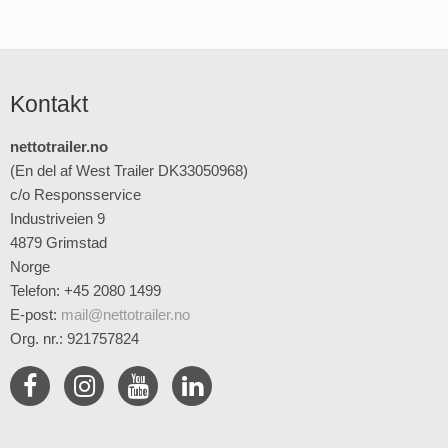
Kontakt
nettotrailer.no
(En del af West Trailer DK33050968)
c/o Responsservice
Industriveien 9
4879 Grimstad
Norge
Telefon: +45 2080 1499
E-post
:
mail@nettotrailer.no
Org. nr.: 921757824