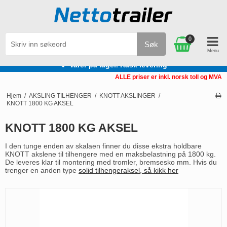
0
Søk
Varer på lager. Rask levering
ALLE priser er inkl. norsk toll og MVA
Hjem
/
AKSLING TILHENGER
/
KNOTT AKSLINGER
/
KNOTT 1800 KG AKSEL
KNOTT 1800 KG AKSEL
I den tunge enden av skalaen finner du disse ekstra holdbare
KNOTT akslene til tilhengere med en maksbelastning på 1800 kg.
De leveres klar til montering med tromler, bremsesko mm. Hvis du
trenger en anden type
solid tilhengeraksel, så kikk her