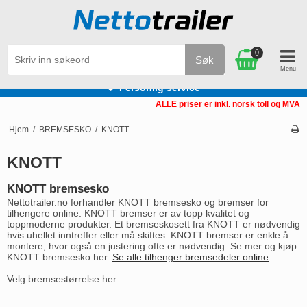
0
Søk
Personlig service
ALLE priser er inkl. norsk toll og MVA
Hjem
/
BREMSESKO
/
KNOTT
KNOTT
KNOTT bremsesko
Nettotrailer.no forhandler KNOTT bremsesko og bremser for
tilhengere online. KNOTT bremser er av topp kvalitet og
toppmoderne produkter. Et bremseskosett fra KNOTT er nødvendig
hvis uhellet inntreffer eller må skiftes. KNOTT bremser er enkle å
montere, hvor også en justering ofte er nødvendig. Se mer og kjøp
KNOTT bremsesko her.
Se alle tilhenger bremsedeler online
Velg bremsestørrelse her: