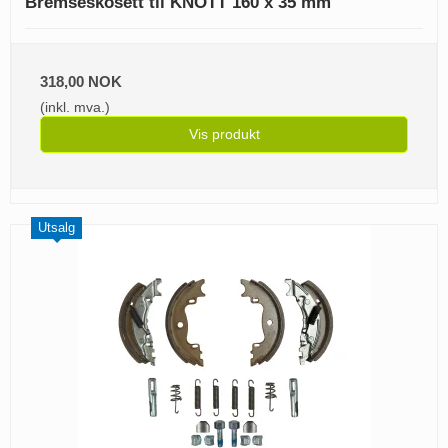
Bremseskosett til KNOTT 160 x 35 mm
318,00 NOK
(inkl. mva.)
Vis produkt
Utsalg