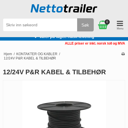
0
Søk
ing
Personlig service
ALLE priser er inkl. norsk toll og MVA
Hjem
/
KONTAKTER OG KABLER
/
12/24V P&R KABEL & TILBEHØR
12/24V P&R KABEL & TILBEHØR