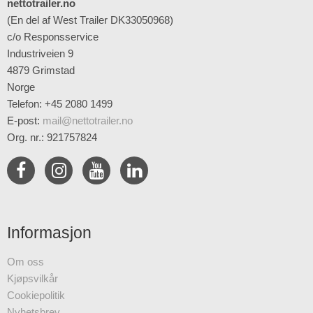
nettotrailer.no
(En del af West Trailer DK33050968)
c/o Responsservice
Industriveien 9
4879 Grimstad
Norge
Telefon: +45 2080 1499
E-post
:
mail@nettotrailer.no
Org. nr.: 921757824
Informasjon
Om oss
Kjøpsvilkår
Cookiepolitik
Nyhetsbrev