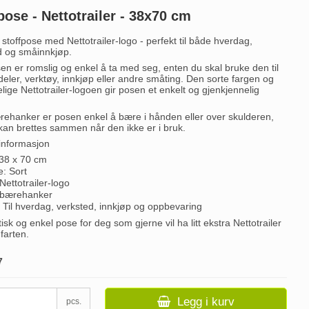
pose - Nettotrailer - 38x70 cm
 stoffpose med Nettotrailer-logo - perfekt til både hverdag,
d og småinnkjøp.
en er romslig og enkel å ta med seg, enten du skal bruke den til
eler, verktøy, innkjøp eller andre småting. Den sorte fargen og
lige Nettotrailer-logoen gir posen et enkelt og gjenkjennelig
ehanker er posen enkel å bære i hånden eller over skulderen,
kan brettes sammen når den ikke er i bruk.
informasjon
 38 x 70 cm
: Sort
ettotrailer-logo
bærehanker
 Til hverdag, verksted, innkjøp og oppbevaring
isk og enkel pose for deg som gjerne vil ha litt ekstra Nettotrailer
farten.
7
Legg i kurv
pcs.