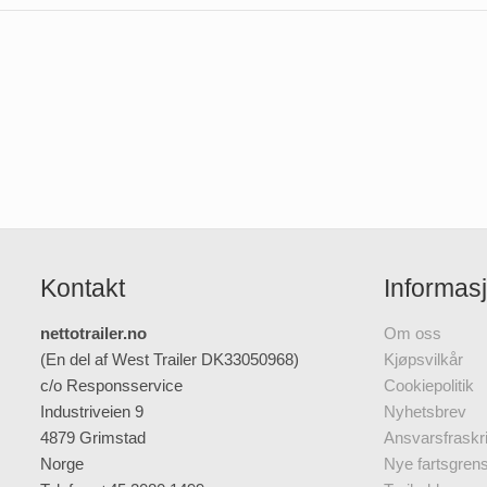
Kontakt
Informas
nettotrailer.no
Om oss
(En del af West Trailer DK33050968)
Kjøpsvilkår
c/o Responsservice
Cookiepolitik
Industriveien 9
Nyhetsbrev
4879 Grimstad
Ansvarsfraskri
Norge
Nye fartsgrense