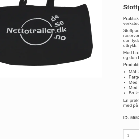
Stoff
Praktisk
verkste
Stoffpos
reserved
den tyde
uttrykk.
Med bær
og den 
Produkt
Mål:
Farge
Med N
Med 
Bruk:
En prakt
med på 
ID: 555