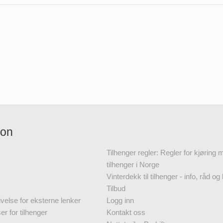
jon
Tilhenger regler: Regler for kjøring
tilhenger i Norge
Vinterdekk til tilhenger - info, råd og 
Tilbud
velse for eksterne lenker
Logg inn
r for tilhenger
Kontakt oss