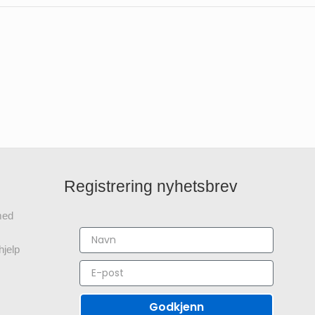
Registrering nyhetsbrev
 med
hjelp
Godkjenn