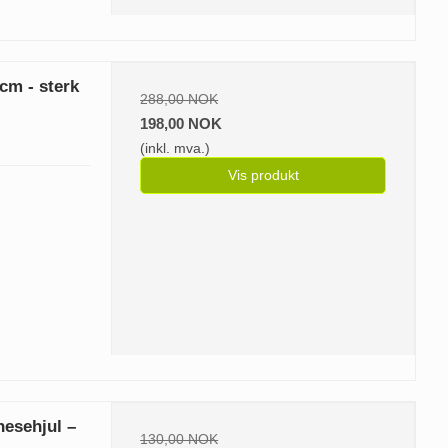
cm - sterk
288,00 NOK
198,00 NOK
(inkl. mva.)
Vis produkt
esehjul –
130,00 NOK