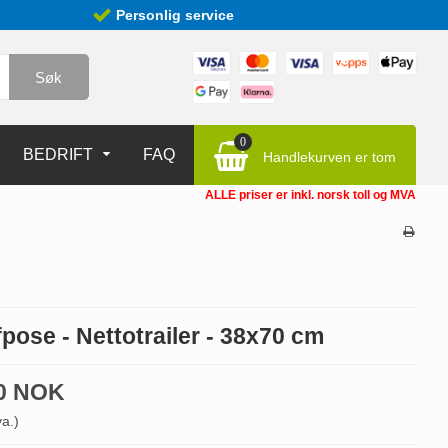
Personlig service
Søk
0
BEDRIFT
FAQ
Handlekurven er tom
ALLE priser er inkl. norsk toll og MVA
fpose - Nettotrailer - 38x70 cm
00 NOK
va.)