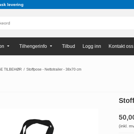
ask levering
on
Tilhengerinfo
Tilbud
Logg inn
Kontakt oss
SE TILBEHØR
/
Stoffpose - Nettotrailer - 38x70 cm
Stof
50,
(inkl. m