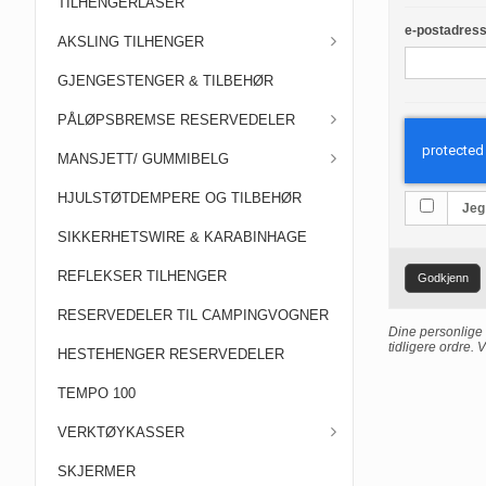
TILHENGERLÅSER
e-postadress
AKSLING TILHENGER
GJENGESTENGER & TILBEHØR
PÅLØPSBREMSE RESERVEDELER
MANSJETT/ GUMMIBELG
HJULSTØTDEMPERE OG TILBEHØR
Jeg
SIKKERHETSWIRE & KARABINHAGE
REFLEKSER TILHENGER
Godkjenn
RESERVEDELER TIL CAMPINGVOGNER
Dine personlige 
tidligere ordre. 
HESTEHENGER RESERVEDELER
TEMPO 100
VERKTØYKASSER
SKJERMER