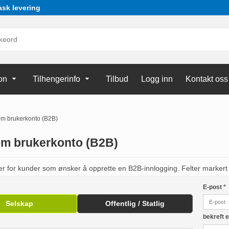
ask levering
on
Tilhengerinfo
Tilbud
Logg inn
Kontakt oss
m brukerkonto (B2B)
m brukerkonto (B2B)
er for kunder som ønsker å opprette en B2B-innlogging. Felter markert 
E-post
*
Selskap
Offentlig / Statlig
bekreft 