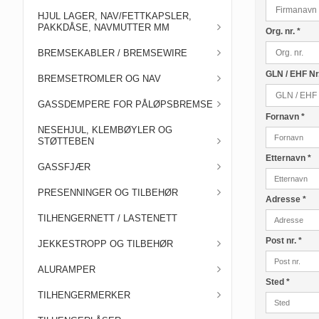
HJUL LAGER, NAV/FETTKAPSLER,
PAKKDÅSE, NAVMUTTER MM
Org. nr.
*
BREMSEKABLER / BREMSEWIRE
GLN / EHF Nr
BREMSETROMLER OG NAV
GASSDEMPERE FOR PÅLØPSBREMSE
Fornavn
*
NESEHJUL, KLEMBØYLER OG
STØTTEBEN
Etternavn
*
GASSFJÆR
PRESENNINGER OG TILBEHØR
Adresse
*
TILHENGERNETT / LASTENETT
Post nr.
*
JEKKESTROPP OG TILBEHØR
ALURAMPER
Sted
*
TILHENGERMERKER