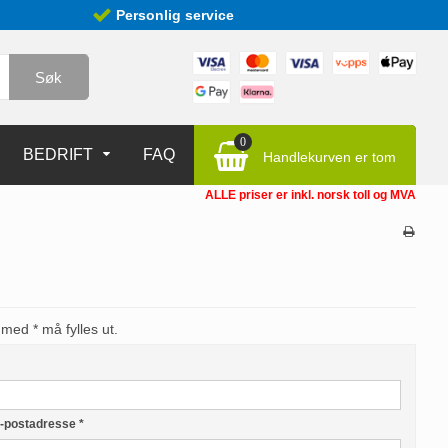
Personlig service
Søk
0
BEDRIFT
FAQ
Handlekurven er tom
ALLE priser er inkl. norsk toll og MVA
med * må fylles ut.
e-postadresse
*