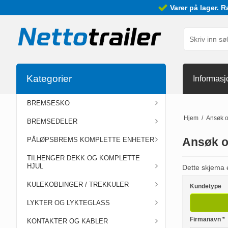
Varer på lager. R
Kategorier
Informasj
BREMSESKO
Hjem
/
Ansøk o
BREMSEDELER
Ansøk o
PÅLØPSBREMS KOMPLETTE ENHETER
TILHENGER DEKK OG KOMPLETTE
HJUL
Dette skjema 
KULEKOBLINGER / TREKKULER
Kundetype
LYKTER OG LYKTEGLASS
Firmanavn
*
KONTAKTER OG KABLER