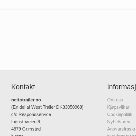
Kontakt
Informas
nettotrailer.no
Om oss
(En del af West Trailer DK33050968)
Kjøpsvilkår
c/o Responsservice
Cookiepolitik
Industriveien 9
Nyhetsbrev
4879 Grimstad
Ansvarsfraskri