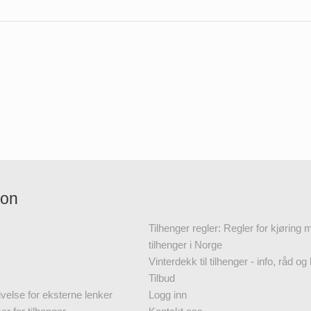
jon
Tilhenger regler: Regler for kjøring
tilhenger i Norge
Vinterdekk til tilhenger - info, råd og 
Tilbud
velse for eksterne lenker
Logg inn