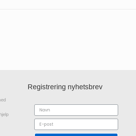
Registrering nyhetsbrev
 med
hjelp