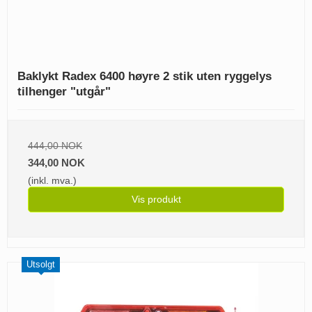
Baklykt Radex 6400 høyre 2 stik uten ryggelys
tilhenger "utgår"
444,00 NOK
344,00 NOK
(inkl. mva.)
Vis produkt
Utsolgt