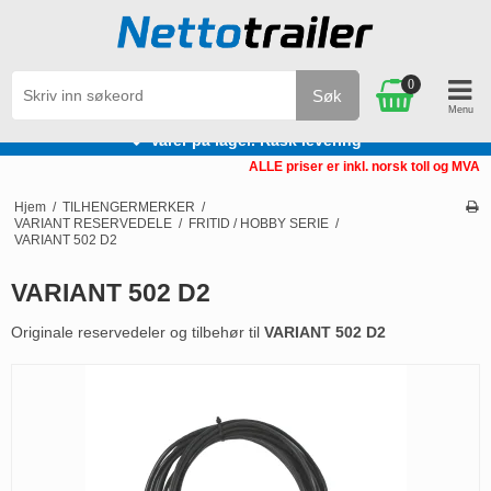
0
Søk
Varer på lager. Rask levering
ALLE priser er inkl. norsk toll og MVA
Hjem
/
TILHENGERMERKER
/
VARIANT RESERVEDELE
/
FRITID / HOBBY SERIE
/
VARIANT 502 D2
VARIANT 502 D2
Originale reservedeler og tilbehør til
VARIANT 502 D2