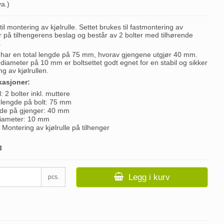
va.)
 til montering av kjølrulle. Settet brukes til fastmontering av
er på tilhengerens beslag og består av 2 bolter med tilhørende
.
 har en total lengde på 75 mm, hvorav gjengene utgjør 40 mm.
diameter på 10 mm er boltsettet godt egnet for en stabil og sikker
g av kjølrullen.
kasjoner:
l: 2 bolter inkl. muttere
 lengde på bolt: 75 mm
de på gjenger: 40 mm
diameter: 10 mm
 Montering av kjølrulle på tilhenger
3
Legg i kurv
pcs.