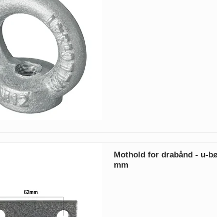
Mothold for drabånd - u-bø
mm