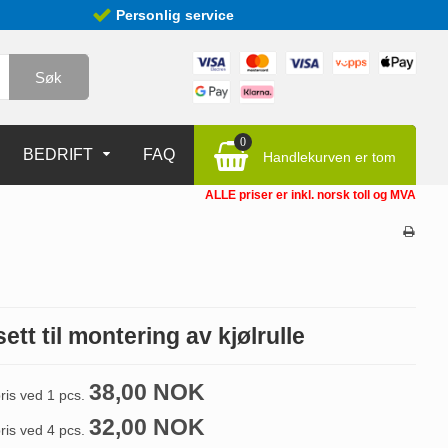
Personlig service
Søk
0
BEDRIFT
FAQ
Handlekurven er tom
ALLE priser er inkl. norsk toll og MVA
sett til montering av kjølrulle
38,00 NOK
ris ved 1 pcs.
32,00 NOK
ris ved 4 pcs.