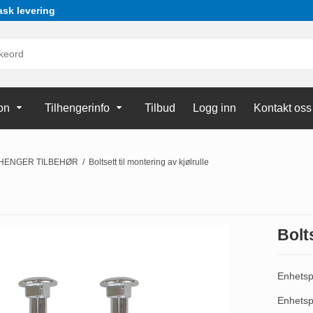
ask levering
on
Tilhengerinfo
Tilbud
Logg inn
Kontakt oss
LHENGER TILBEHØR
/
Boltsett til montering av kjølrulle
Bolt
Enhetsp
Enhetsp