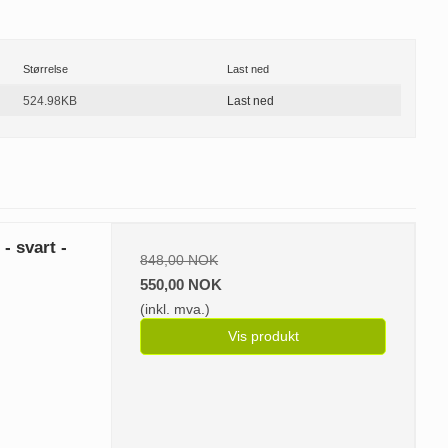
Størrelse
Last ned
524.98KB
Last ned
- svart -
848,00 NOK
550,00 NOK
(inkl. mva.)
Vis produkt