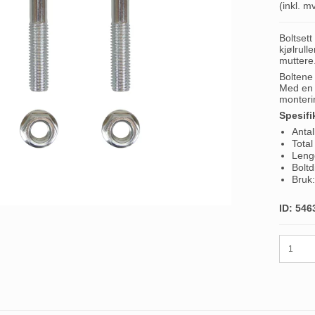
(inkl. m
Boltsett
kjølrull
muttere
Boltene
Med en 
monterin
Spesifi
Antal
Total
Leng
Bolt
Bruk:
ID: 546