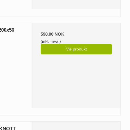
200x50
590,00 NOK
(inkl. mva.)
Vis produkt
t KNOTT