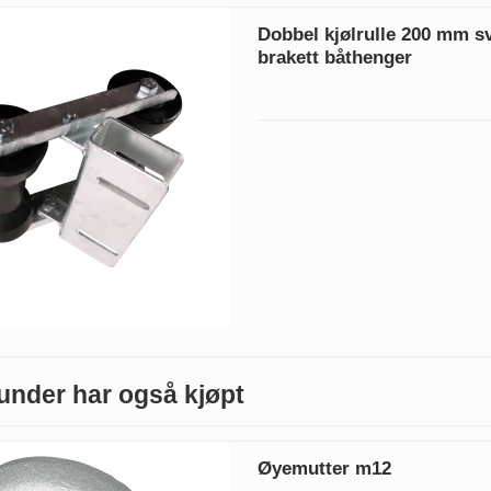
Dobbel kjølrulle 200 mm s
brakett båthenger
under har også kjøpt
Øyemutter m12