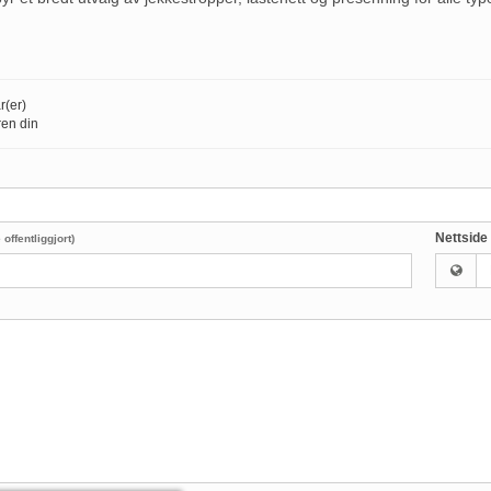
r(er)
en din
Nettside
e offentliggjort)