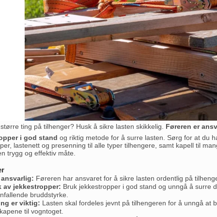
 større ting på tilhenger? Husk å sikre lasten skikkelig.
Føreren er ansv
opper i god stand
og riktig metode for å surre lasten. Sørg for at du h
er, lastenett og presenning til alle typer tilhengere, samt kapell til mang
n trygg og effektiv måte.
er
 ansvarlig:
Føreren har ansvaret for å sikre lasten ordentlig på tilhenger,
k av jekkestropper:
Bruk jekkestropper i god stand og unngå å surre d
fallende bruddstyrke.
ng er viktig:
Lasten skal fordeles jevnt på tilhengeren for å unngå at 
apene til vogntoget.