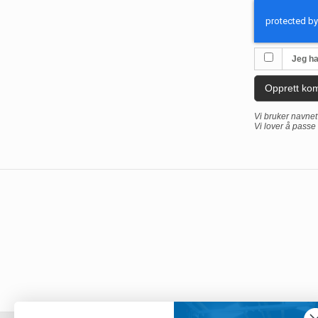
Jeg ha
Opprett ko
Vi bruker navnet 
Vi lover å passe