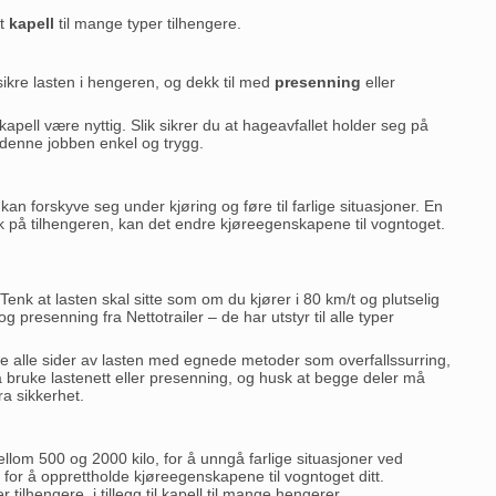
mt
kapell
til mange typer tilhengere.
sikre lasten i hengeren, og dekk til med
presenning
eller
ell være nyttig. Slik sikrer du at hageavfallet holder seg på
denne jobben enkel og trygg.
kan forskyve seg under kjøring og føre til farlige situasjoner. En
 bak på tilhengeren, kan det endre kjøreegenskapene til vogntoget.
 Tenk at lasten skal sitte som om du kjører i 80 km/t og plutselig
presenning fra Nettotrailer – de har utstyr til alle typer
kre alle sider av lasten med egnede metoder som overfallssurring,
r å bruke lastenett eller presenning, og husk at begge deler må
ra sikkerhet.
ellom 500 og 2000 kilo, for å unngå farlige situasjoner ved
 for å opprettholde kjøreegenskapene til vogntoget ditt.
r tilhengere, i tillegg til kapell til mange hengerer.