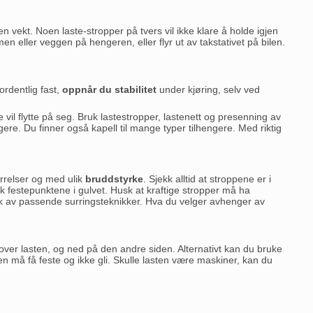
 vekt. Noen laste-stropper på tvers vil ikke klare å holde igjen
men eller veggen på hengeren, eller flyr ut av takstativet på bilen.
ordentlig fast,
oppnår du stabilitet
under kjøring, selv ved
e vil flytte på seg. Bruk lastestropper, lastenett og presenning av
engere. Du finner også kapell til mange typer tilhengere. Med riktig
tørrelser og med ulik
bruddstyrke
. Sjekk alltid at stroppene er i
 festepunktene i gulvet. Husk at kraftige stropper må ha
bruk av passende surringsteknikker. Hva du velger avhenger av
over lasten, og ned på den andre siden. Alternativt kan du bruke
en må få feste og ikke gli. Skulle lasten være maskiner, kan du