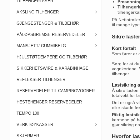
TILHENGERLÅSER
Presenning
Tilhengerka
AKSLING TILHENGER
tilhengerka
På Nettotraile
GJENGESTENGER & TILBEHØR
til mange type
PÅLØPSBREMSE RESERVEDELER
Sikre laste
MANSJETT/ GUMMIBELG
Kort fortalt
Som fører er d
HJULSTØTDEMPERE OG TILBEHØR
Sørg for at du
SIKKERHETSWIRE & KARABINHAGE
vognkortene.
tilhenger.
REFLEKSER TILHENGER
Lastsikring a
Å sikre laste
RESERVEDELER TIL CAMPINGVOGNER
totalvekt for b
HESTEHENGER RESERVEDELER
Det er også vi
eller skade fø
TEMPO 100
Riktig lastsi
karmene på hen
gjør sikring e
VERKTØYKASSER
SKJERMER
Hvorfor las