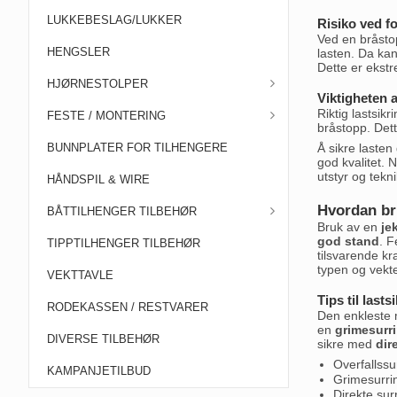
LUKKEBESLAG/LUKKER
Risiko ved fo
Ved en bråstop
HENGSLER
lasten. Da ka
Dette er ekstr
HJØRNESTOLPER
Viktigheten a
Riktig lastsikr
FESTE / MONTERING
bråstopp. Dett
BUNNPLATER FOR TILHENGERE
Å sikre lasten
god kvalitet. 
utstyr og tekn
HÅNDSPIL & WIRE
Hvordan br
BÅTTILHENGER TILBEHØR
Bruk av en
je
god stand
. F
TIPPTILHENGER TILBEHØR
tilsvarende kr
typen og vekt
VEKTTAVLE
Tips til last
RODEKASSEN / RESTVARER
Den enkleste
en
grimesurr
DIVERSE TILBEHØR
sikre med
dir
Overfallssu
KAMPANJETILBUD
Grimesurri
Direkte sur