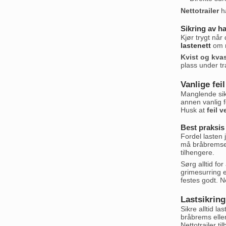
Nettotrailer
ha
Sikring av ha
Kjør trygt når
lastenett
om n
Kvist og kva
plass under tr
Vanlige fei
Manglende sikr
annen vanlig f
Husk at
feil 
Best praksis
Fordel lasten 
må bråbremse. 
tilhengere.
Sørg alltid for
grimesurring e
festes godt. N
Lastsikring
Sikre alltid l
bråbrems eller
Nettotrailer ti