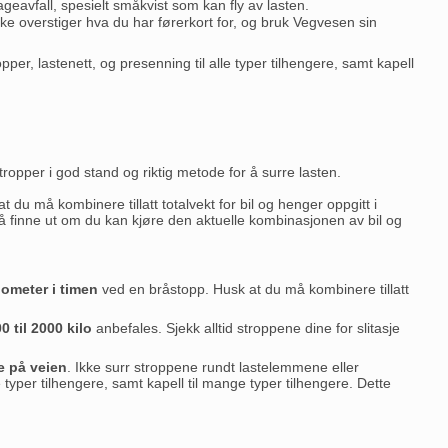
ageavfall, spesielt småkvist som kan fly av lasten.
r ikke overstiger hva du har førerkort for, og bruk Vegvesen sin
opper, lastenett, og presenning til alle typer tilhengere, samt kapell
stropper i god stand og riktig metode for å surre lasten.
t du må kombinere tillatt totalvekt for bil og henger oppgitt i
 finne ut om du kan kjøre den aktuelle kombinasjonen av bil og
lometer i timen
ved en bråstopp. Husk at du må kombinere tillatt
0 til 2000 kilo
anbefales. Sjekk alltid stroppene dine for slitasje
re på veien
. Ikke surr stroppene rundt lastelemmene eller
e typer tilhengere, samt kapell til mange typer tilhengere. Dette