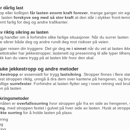
r dårlig last
p eller kollisjon
får lasten enorm kraft forover
, mange ganger sin egen
n lasten
forskyve seg med så stor kraft
at den slår i stykker front-lem
emt farlig for deg og andre trafikanter.
v riktig sikring av lasten
ing handler om å forhindre slike farlige situasjoner. Når du surrer lasten 
e sikrer både deg og andre rundt deg mot risikoer på veien.
 gjør reisen din tryggere. Det gir deg
ro i sinnet
når du vet at lasten ikk
Nettotrailer har jekkestropper, lastenett og presenning til alle typer tilh
ikk kan du være trygg på at lasten blir hvor den skal.
uke jekkestropp og andre metoder
kkestropp
er essensielt for trygg
lastsikring
. Stropper finnes i flere s
est stroppen riktig, unngå å dra dem over kantene på hengeren, og bruk
aftige
surrefester
. Forhindre at lasten flytter seg i noen retning ved 
en på lasten.
sikringsmetoder
 måten er
overfallssurring
hvor stroppen går fra en side av hengeren, 
ing
, med stroppen festet i gulvet på hver side av lasten. Husk at stropp
ekte surring
for å holde lasten på plass.
rring
ng
ring