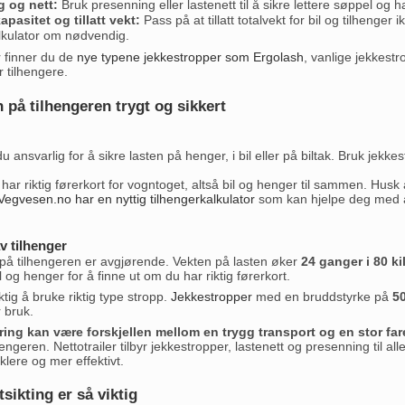
 og nett:
Bruk presenning eller lastenett til å sikre lettere søppel og h
pasitet og tillatt vekt:
Pass på at tillatt totalvekt for bil og tilhenge
lkulator om nødvendig.
r finner du de
nye typene jekkestropper som Ergolash
, vanlige jekkestr
r tilhengere.
n på tilhengeren trygt og sikkert
u ansvarlig for å sikre lasten på henger, i bil eller på biltak. Bruk jekke
 har riktig førerkort for vogntoget, altså bil og henger til sammen. Husk a
Vegvesen.no har en nyttig tilhengerkalkulator
som kan hjelpe deg med å
v tilhenger
n på tilhengeren er avgjørende. Vekten på lasten øker
24 ganger i 80 ki
il og henger for å finne ut om du har riktig førerkort.
ktig å bruke riktig type stropp.
Jekkestropper
med en bruddstyrke på
50
r bruk.
kring kan være forskjellen mellom en trygg transport og en stor fa
geren. Nettotrailer tilbyr jekkestropper, lastenett og presenning til all
nklere og mer effektivt.
tsikting er så viktig