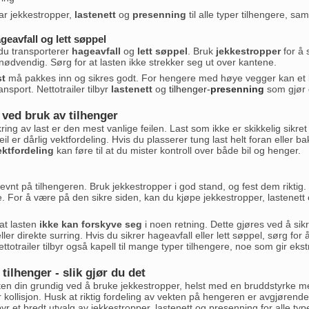
r jekkestropper,
lastenett
og
presenning
til alle typer tilhengere, sa
geavfall og lett søppel
 du transporterer
hageavfall
og
lett søppel
. Bruk
jekkestropper
for å 
ødvendig. Sørg for at lasten ikke strekker seg ut over kantene.
st
må pakkes inn og sikres godt. For hengere med høye vegger kan et kap
ansport. Nettotrailer tilbyr
lastenett
og
tilhenger-
presenning
som gjør 
l ved bruk av tilhenger
ing av last er den mest vanlige feilen. Last som ikke er skikkelig sikret 
eil er dårlig vektfordeling. Hvis du plasserer tung last helt foran eller
vektfordeling
kan føre til at du mister kontroll over både bil og henger.
jevnt på tilhengeren. Bruk jekkestropper i god stand, og fest dem riktig.
For å være på den sikre siden, kan du kjøpe jekkestropper, lastenett og 
 at lasten
ikke kan forskyve seg
i noen retning. Dette gjøres ved å si
ller direkte surring. Hvis du sikrer hageavfall eller lett søppel, sørg fo
ettotrailer tilbyr også kapell til mange typer tilhengere, noe som gir ekst
 tilhenger - slik gjør du det
asten din grundig ved å bruke jekkestropper, helst med en bruddstyrke m
 kollisjon. Husk at riktig fordeling av vekten på hengeren er avgjørende
lbyr et bredt utvalg av jekkestropper, lastenett og presenning for alle type