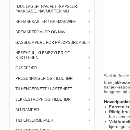
HJUL LAGER, NAV/FETTKAPSLER,
PAKKDÅSE, NAVMUTTER MM
BREMSEKABLER / BREMSEWIRE
BREMSETROMLER OG NAV
GASSDEMPERE FOR PÅLØPSBREMSE
NESEHJUL, KLEMBØYLER OG
STØTTEBEN
GASSFJÆR
Skal du frakte
PRESENNINGER OG TILBEHØR
Bruk
jekkestr
har jekkestropp
TILHENGERNETT / LASTENETT
hengeren på e
JEKKESTROPP OG TILBEHØR
Hovedpunkt
Føreren er
ALURAMPER
Riktig bru
har sammen
TILHENGERMERKER
Vektfordeli
kjøreegensk