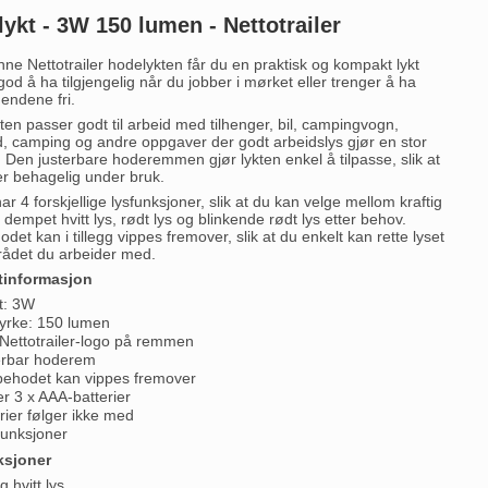
ykt - 3W 150 lumen - Nettotrailer
ne Nettotrailer hodelykten får du en praktisk og kompakt lykt
od å ha tilgjengelig når du jobber i mørket eller trenger å ha
endene fri.
en passer godt til arbeid med tilhenger, bil, campingvogn,
d, camping og andre oppgaver der godt arbeidslys gjør en stor
l. Den justerbare hoderemmen gjør lykten enkel å tilpasse, slik at
er behagelig under bruk.
ar 4 forskjellige lysfunksjoner, slik at du kan velge mellom kraftig
s, dempet hvitt lys, rødt lys og blinkende rødt lys etter behov.
et kan i tillegg vippes fremover, slik at du enkelt kan rette lyset
ådet du arbeider med.
tinformasjon
t: 3W
tyrke: 150 lumen
Nettotrailer-logo på remmen
erbar hoderem
ehodet kan vippes fremover
r 3 x AAA-batterier
rier følger ikke med
funksjoner
ksjoner
g hvitt lys