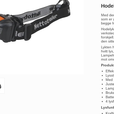
Hodel
Med den
som er g
begge h
Hodelykt
verkste
forskjel
den sitt
Lykten h
hvitt ly
Lampehod
mot omr
Produk
Effek
Lyss
Med 
Just
Lamp
Bruke
Batte
4 lys
Lysfun
Krafti