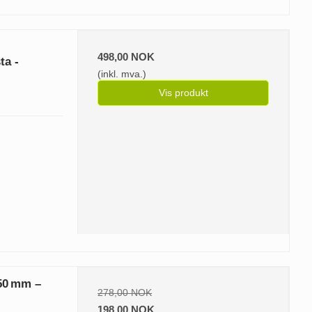
498,00 NOK
ta -
(inkl. mva.)
Vis produkt
×50 mm –
278,00 NOK
198,00 NOK