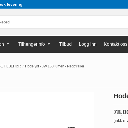
ask levering
on
Tilhengerinfo
Tilbud
Logg inn
Kontakt oss
SE TILBEHØR
/
Hodelykt - 3W 150 lumen - Nettotrailer
Hode
78,
(inkl. m