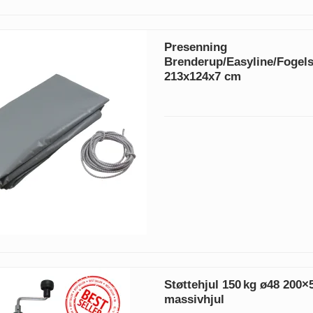
Presenning
Brenderup/Easyline/Fogels
213x124x7 cm
Støttehjul 150 kg ø48 200
massivhjul