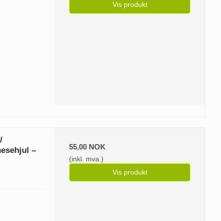
Vis produkt
/
55,00 NOK
esehjul –
(inkl. mva.)
Vis produkt