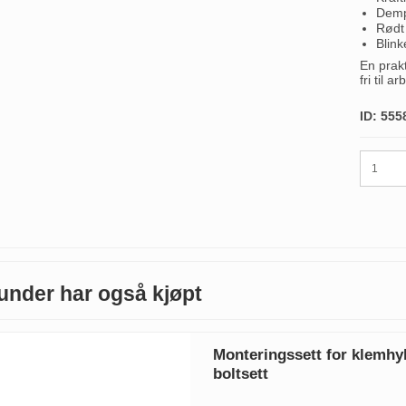
Dempe
Rødt 
Blink
En prak
fri til ar
ID: 555
under har også kjøpt
Monteringssett for klemhyl
boltsett