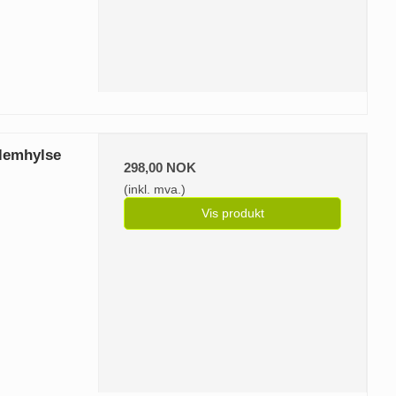
klemhylse
298,00 NOK
(inkl. mva.)
Vis produkt