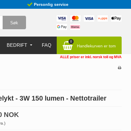
Personlig service
Søk
0
BEDRIFT
FAQ
Handlekurven er tom
ALLE priser er inkl. norsk toll og MVA
lykt - 3W 150 lumen - Nettotrailer
00 NOK
va.)