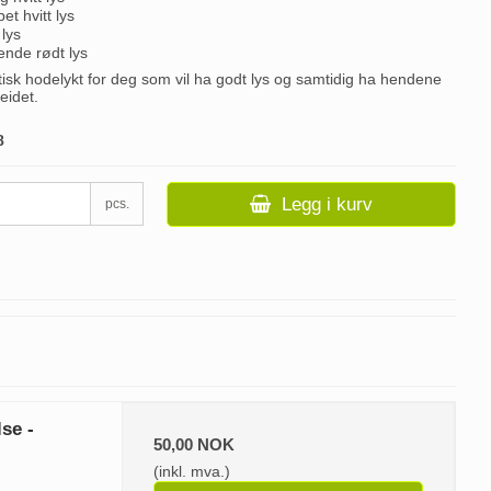
t hvitt lys
lys
ende rødt lys
tisk hodelykt for deg som vil ha godt lys og samtidig ha hendene
beidet.
8
Legg i kurv
pcs.
se -
50,00 NOK
(inkl. mva.)