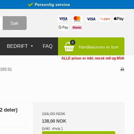
Personlig service
Søk
0
BEDRIFT
FAQ
Handlekurven er tom
ALLE priser er inkl. norsk toll og MVA
 205 S1
2 deler)
156,00 NOK
138,00 NOK
(inkl. mva.)