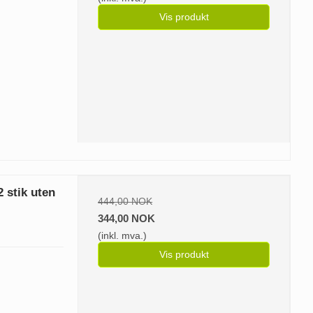
Vis produkt
 stik uten
444,00 NOK
344,00 NOK
(inkl. mva.)
Vis produkt