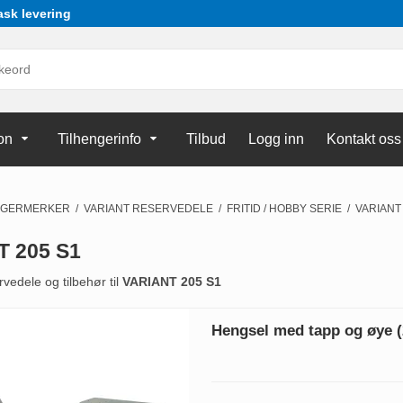
ask levering
on
Tilhengerinfo
Tilbud
Logg inn
Kontakt oss
NGERMERKER
/
VARIANT RESERVEDELE
/
FRITID / HOBBY SERIE
/
VARIANT
T 205 S1
rvedele og tilbehør til
VARIANT 205 S1
Hengsel med tapp og øye (