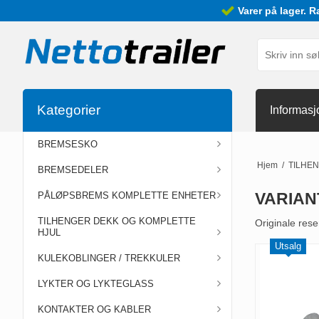
Varer på lager. R
Kategorier
Informasj
BREMSESKO
Hjem
/
TILHE
BREMSEDELER
VARIAN
PÅLØPSBREMS KOMPLETTE ENHETER
TILHENGER DEKK OG KOMPLETTE
Originale rese
HJUL
Utsalg
KULEKOBLINGER / TREKKULER
LYKTER OG LYKTEGLASS
KONTAKTER OG KABLER