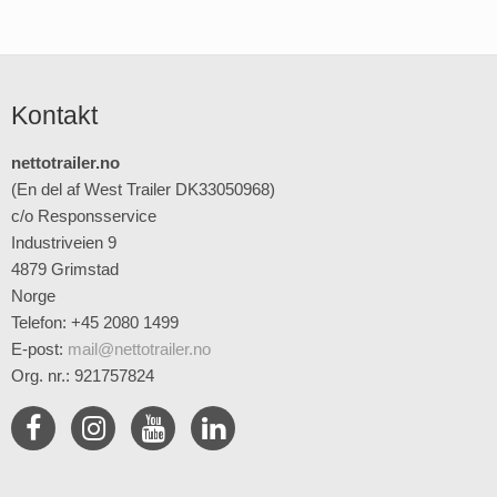
Kontakt
nettotrailer.no
(En del af West Trailer DK33050968)
c/o Responsservice
Industriveien 9
4879 Grimstad
Norge
Telefon: +45 2080 1499
E-post
:
mail@nettotrailer.no
Org. nr.: 921757824