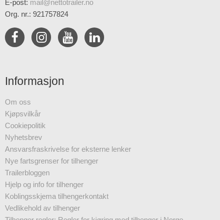
E-post
:
mail@nettotrailer.no
Org. nr.: 921757824
Informasjon
Om oss
Kjøpsvilkår
Cookiepolitik
Nyhetsbrev
Ansvarsfraskrivelse for eksterne lenker
Nye fartsgrenser for tilhenger
Trailerbloggen
Hjelp og info for tilhenger
Koblingsskjema tilhengerkontakt
Vedlikehold av tilhenger
Tilhenger regler: Regler for kjøring med tilhenger i Norge